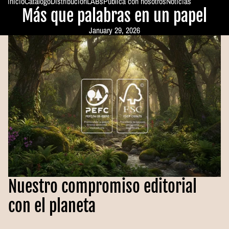
Inicio
Catálogo
Distribución
LABs
Publica con nosotros
Noticias
Más que palabras en un papel
ColeWoman
January 29, 2026
Nuestro compromiso editorial
con el planeta