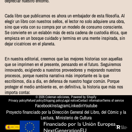
depreciar nuestro entorno.
Cada libro que publicamos es ahora un embajador de esta filosofía. Al
elegir un libro con nuestros sellos, el lector no solo adquiere una obra,
sino que vota con su compra por un modelo de consumo consciente.
Se convierte en un eslabón más de esta cadena de custodia ética, que
empieza en un bosque cuidado y termina en una mente inspirada, sin
dejar cicatrices en el planeta.
En nuestra editorial, creemos que las mejores historias son aquellas
que se imprimen en el presente, pensando en el futuro. Seguiremos
innovando, exigiendo a nuestros proveedores y mejorando nuestros
procesos, porque nuestra narrativa más importante es la que
escribimos, día a día, en defensa de nuestro hogar común. Porque
proteger el medio ambiente es, en definitiva, la historia que más nos
importa contar.
© 2026
Coleman ediciones
,
Powered by Shopify
Privacy policy
Refund policy
Shipping policy
Legal notice
Contact information
Terms of service
Facebook
Instagram
Linkedin
Youtube
Proyecto financiado por la Dirección General del Libro, del Cómic y la
Lectura, Ministerio de Cultura