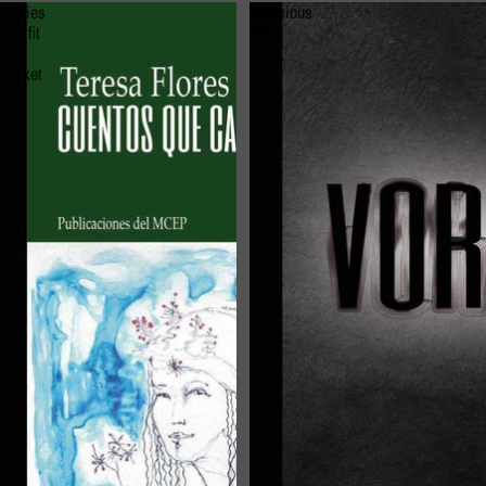
Stories
Voracious
that fit
Tales
in a
pocket