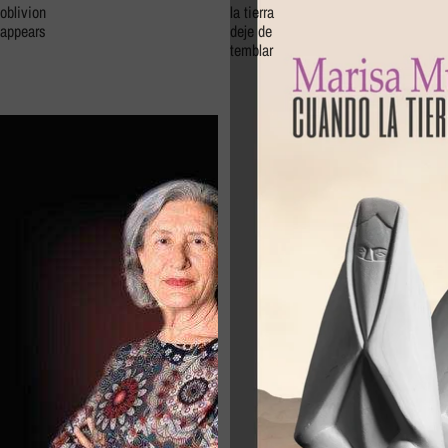
oblivion
la tierra
appears
deje de
temblar