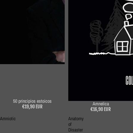
50 principios estoicos
Amnelica
€19,90 EUR
€16,90 EUR
Amniotic
Anatomy
of
Disaster