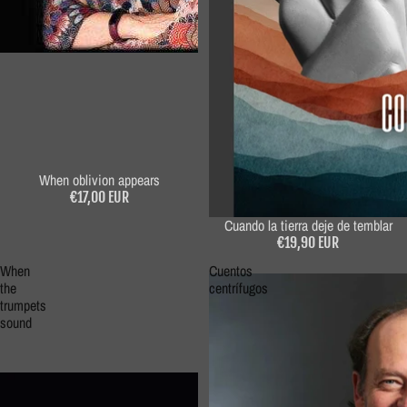
When oblivion appears
€17,00 EUR
Cuando la tierra deje de temblar
€19,90 EUR
When
Cuentos
the
centrífugos
trumpets
sound