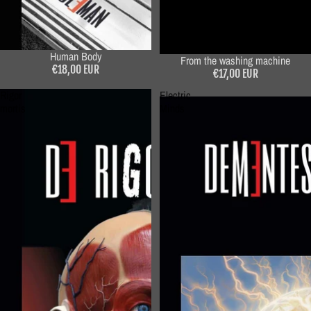
Human Body
From the washing machine
€18,00 EUR
€17,00 EUR
Rigor
Electric
mortis
Minds