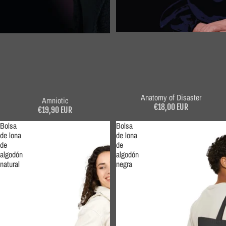
Anatomy of Disaster
Amniotic
€18,00 EUR
€19,90 EUR
Bolsa
Bolsa
de lona
de lona
de
de
algodón
algodón
natural
negra