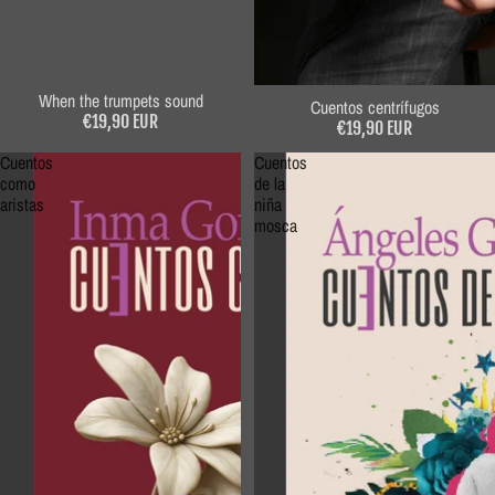
When the trumpets sound
Cuentos centrífugos
Sold out
€19,90 EUR
€19,90 EUR
Cuentos
Cuentos
como
de la
aristas
niña
mosca