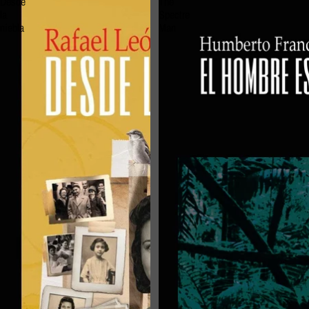
Desde
The
la
Spectre
niebla
Man