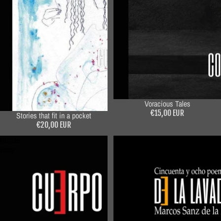
Voracious Tales
€15,00 EUR
Stories that fit in a pocket
€20,00 EUR
Human
From
Body
the
washing
machine