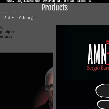
Inicio
Catálogo
Distribución
LABs
Publica con nosotros
Noticias
Products
ColeWoman
SKIP TO RESULTS LIST
Sort
Column grid
50
Amnelica
principios
estoicos