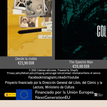
Desde la niebla
The Spectre Man
€21,90 EUR
€20,00 EUR
© 2026
Coleman ediciones
,
Powered by Shopify
Privacy policy
Refund policy
Shipping policy
Legal notice
Contact information
Terms of service
Facebook
Instagram
Linkedin
Youtube
Proyecto financiado por la Dirección General del Libro, del Cómic y la
Lectura, Ministerio de Cultura