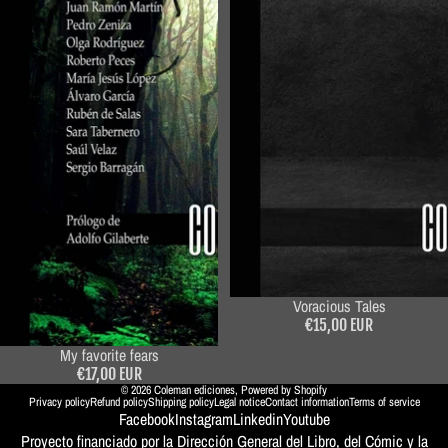
Voracious Tales
€15,00 EUR
My favorite fears
€17,00 EUR
© 2026
Coleman ediciones
,
Powered by Shopify
Privacy policy
Refund policy
Shipping policy
Legal notice
Contact information
Terms of service
Facebook
Instagram
Linkedin
Youtube
Proyecto financiado por la Dirección General del Libro, del Cómic y la