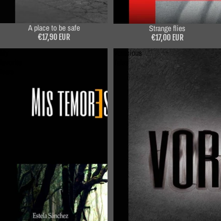
A place to be safe
Strange flies
€17,90 EUR
€17,00 EUR
My
Voracious
favorite
Tales
fears