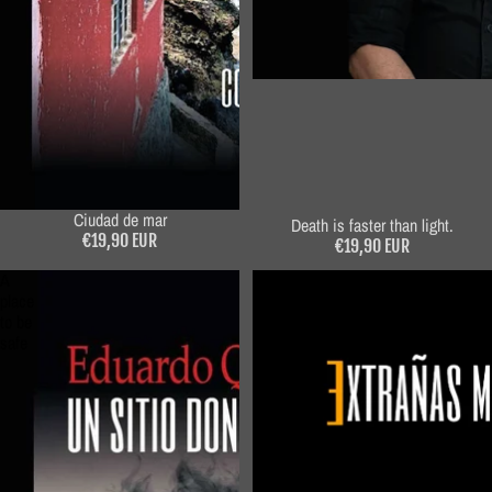
Ciudad de mar
Death is faster than light.
€19,90 EUR
€19,90 EUR
A
Strange
place
flies
to be
safe