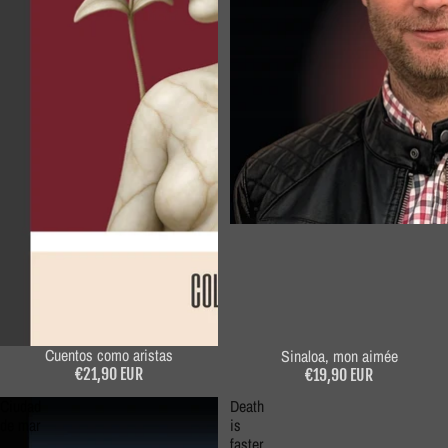
Cuentos como aristas
Sinaloa, mon aimée
€21,90 EUR
€19,90 EUR
Ciudad
Death
de mar
is
faster