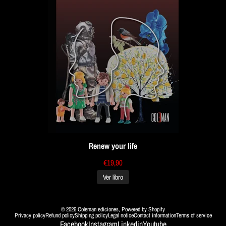
Renew your life
€19,90
Ver libro
© 2026
Coleman ediciones
,
Powered by Shopify
Privacy policy
Refund policy
Shipping policy
Legal notice
Contact information
Terms of service
Facebook
Instagram
Linkedin
Youtube