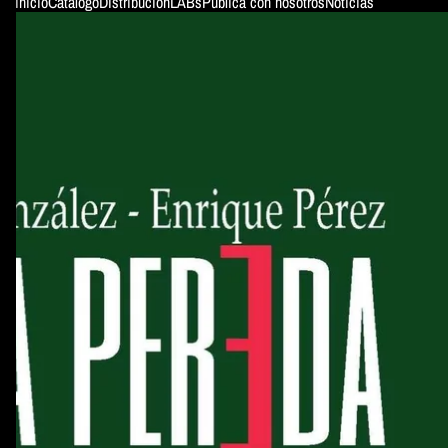
Inicio
Catálogo
Distribución
LABs
Publica con nosotros
Noticias
SKIP TO PRODUCT INFORMATION