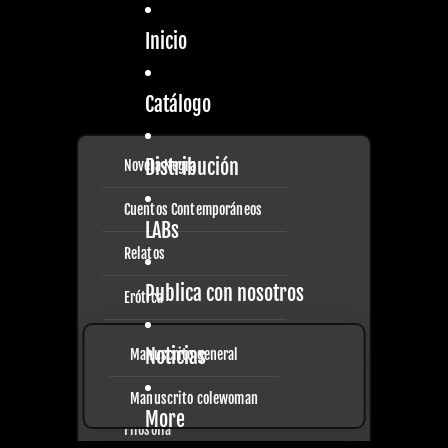
Inicio
Catálogo
Distribución
Novela Negra
Cuentos Contemporáneos
LABs
Relatos
Publica con nosotros
Erótica
Narrativa Contemporánea
Noticias
Manuscrito general
MCEP
Manuscrito colewoman
More
Filosofía