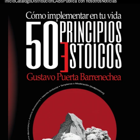
Inicio
Catálogo
Distribución
LABs
Publica con nosotros
Noticias
SKIP TO PRODUCT INFORMATION
ColeWoman