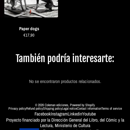
Paper dogs
€17,90
También podría interesarte:
No se encontraron productos relacionados.
© 2026
Coleman ediciones
,
Powered by Shopify
Privacy policy
Refund policy
Shipping policy
Legal notice
Contact information
Terms of service
Facebook
Instagram
Linkedin
Youtube
Proyecto financiado por la Dirección General del Libro, del Cómic y la
Lectura, Ministerio de Cultura