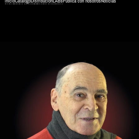
Inicio
Catálogo
Distribución
LABs
Publica con nosotros
Noticias
SKIP TO PRODUCT INFORMATION
ColeWoman